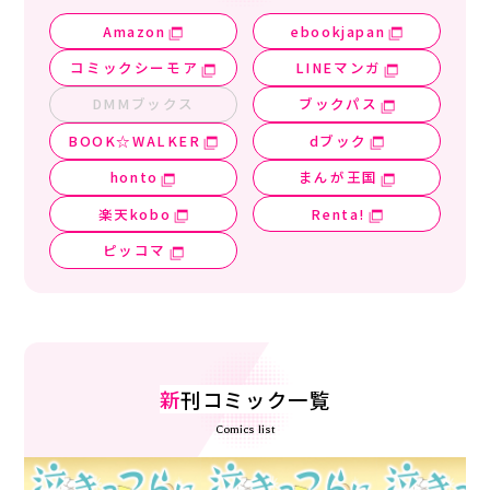
Amazon
ebookjapan
コミックシーモア
LINEマンガ
DMMブックス
ブックパス
BOOK☆WALKER
dブック
honto
まんが王国
楽天kobo
Renta!
ピッコマ
新
刊コミック一覧
Comics list