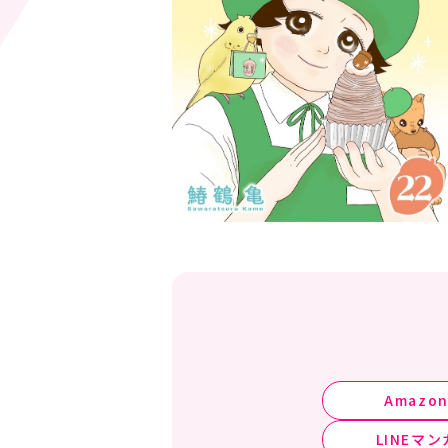
Amazo
LINEマン