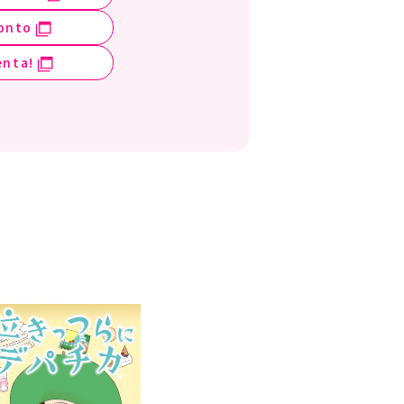
onto
enta!