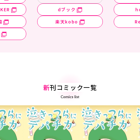
KER
dブック
h
国
楽天kobo
R
新
刊コミック一覧
Comics list