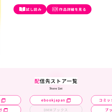
試し読み
作品詳細を見る
配
信先ストア一覧
Store List
n
ebookjapan
コミッ
ガ
DMMブックス
ブ