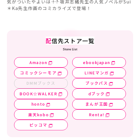
気がついたやよいは――！? 坂井志緒先生の人気ノベルがSui
＊Ka先生作画のコミカライズで登場！
配
信先ストア一覧
Store List
Amazon
ebookjapan
コミックシーモア
LINEマンガ
DMMブックス
ブックパス
BOOK☆WALKER
dブック
honto
まんが王国
楽天kobo
Renta!
ピッコマ