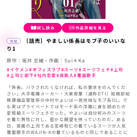
試し読み
作品詳細を見る
［話売］やましい係長はモブ子のいいな
完結
り1
原作：坂井 志緒・作画：Sui＊Ka
イケメン
オフィスラブ
スーツ
スーツフェチ
上司
上司と部下
社内恋愛
芸能人
覆面歌手
「係長。バラされたくなければ、私の要求をのんでくだ
さい」大手電機メーカー・大東産業（通称DTI）総務部総
務課備品管理係の中村やよいは一見地味なモブ系OL。で
も実はプライベートではモード系の洋服に身を固めたの
変態級スーツフェチだった。やよいは自分好みのスーツ
を着た男性に対し、密かな願望を持っていたのだ。ある
日、直属の上司である宮崎和仁の着ているスーツが人気
覆面歌手のWAJIN-Kの着ているものと同じであることに