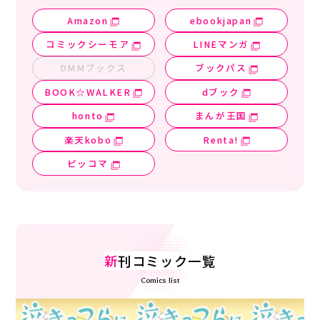
Amazon
ebookjapan
コミックシーモア
LINEマンガ
DMMブックス
ブックパス
BOOK☆WALKER
dブック
honto
まんが王国
楽天kobo
Renta!
ピッコマ
新
刊コミック一覧
Comics list