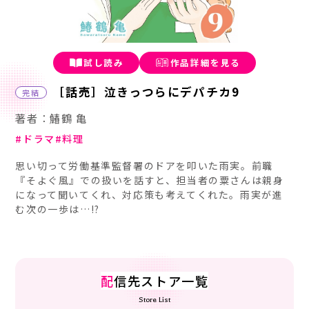
試し読み
作品詳細を見る
［話売］泣きっつらにデパチカ9
完結
著者：鰆鶴 亀
ドラマ
料理
思い切って労働基準監督署のドアを叩いた雨実。前職
『そよぐ風』での扱いを話すと、担当者の粟さんは親身
になって聞いてくれ、対応策も考えてくれた。雨実が進
む次の一歩は…!?
配
信先ストア一覧
Store List