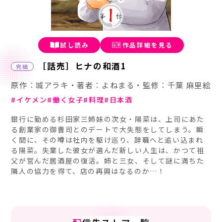
試し読み
作品詳細を見る
［話売］ヒナの和酒1
完結
原作：城アラキ・著者：よねまる・監修：千葉 麻里絵
イケメン
働く女子
料理
日本酒
銀行に勤める杉田家三姉妹の次女・陽菜は、上司にあた
る創業家の御曹司とのデートで大失態をしてしまう。瞬
く間に、その噂は社内を駆け巡り、辞職へと追い込まれ
る陽菜。失業した彼女が選んだ新しい人生は、かつて祖
父が営んだ居酒屋の復活。姉と三女、そして謎に満ちた
隣人の協力を得て、店の再興はなるのか…！