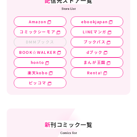
配
信先ストア一覧
Store List
Amazon
ebookjapan
コミックシーモア
LINEマンガ
DMMブックス
ブックパス
BOOK☆WALKER
dブック
honto
まんが王国
楽天kobo
Renta!
ピッコマ
新
刊コミック一覧
Comics list