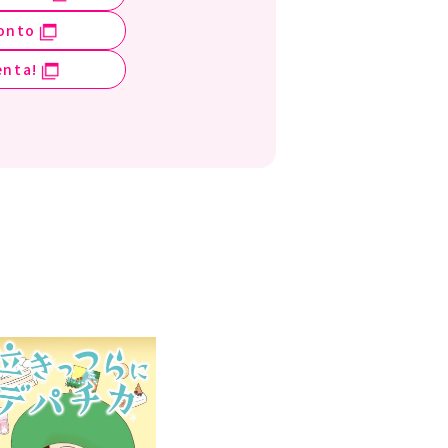
onto
enta!