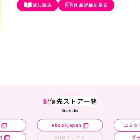
試し読み
作品詳細を見る
配
信先ストア一覧
Store List
n
ebookjapan
コミッ
ガ
DMMブックス
ブ