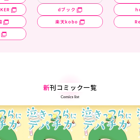
KER
dブック
h
国
楽天kobo
R
新
刊コミック一覧
Comics list