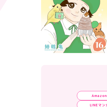
Amazo
LINEマン