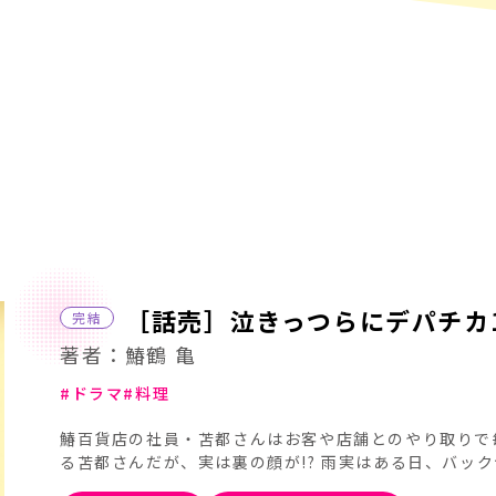
［話売］泣きっつらにデパチカ
完結
著者：鰆鶴 亀
ドラマ
料理
鰆百貨店の社員・苫都さんはお客や店舗とのやり取りで
る苫都さんだが、実は裏の顔が!? 雨実はある日、バッ