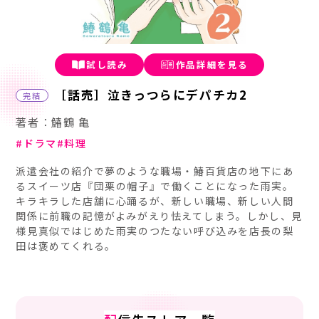
試し読み
作品詳細を見る
［話売］泣きっつらにデパチカ2
完結
著者：鰆鶴 亀
ドラマ
料理
派遣会社の紹介で夢のような職場・鰆百貨店の地下にあ
るスイーツ店『団栗の帽子』で働くことになった雨実。
キラキラした店舗に心踊るが、新しい職場、新しい人間
関係に前職の記憶がよみがえり怯えてしまう。しかし、見
様見真似ではじめた雨実のつたない呼び込みを店長の梨
田は褒めてくれる。