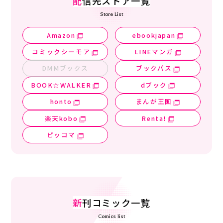
配
信先ストア一覧
Store List
Amazon
ebookjapan
コミックシーモア
LINEマンガ
DMMブックス
ブックパス
BOOK☆WALKER
dブック
honto
まんが王国
楽天kobo
Renta!
ピッコマ
新
刊コミック一覧
Comics list