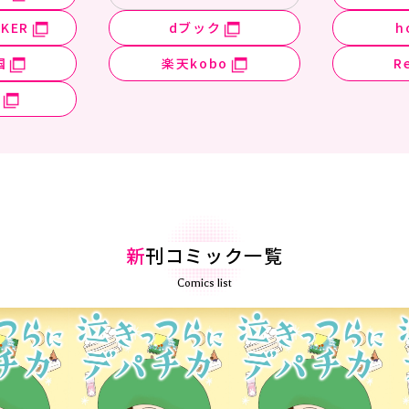
KER
dブック
h
国
楽天kobo
R
新
刊コミック一覧
Comics list