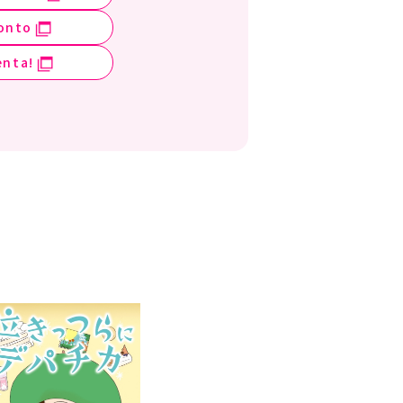
onto
enta!