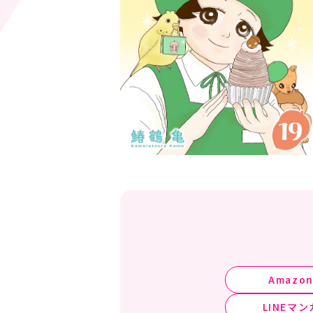
Amazo
LINEマン