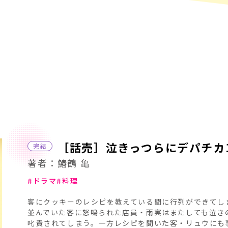
［話売］泣きっつらにデパチカ
完結
著者：鰆鶴 亀
ドラマ
料理
客にクッキーのレシピを教えている間に行列ができてし
並んでいた客に怒鳴られた店員・雨実はまたしても泣き
叱責されてしまう。一方レシピを聞いた客・リュウにも事