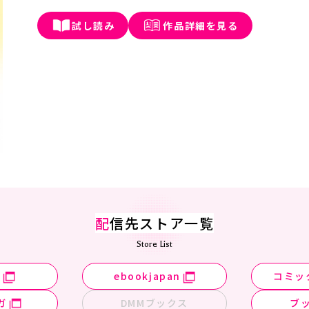
試し読み
作品詳細を見る
配
信先ストア一覧
Store List
n
ebookjapan
コミッ
ガ
DMMブックス
ブ