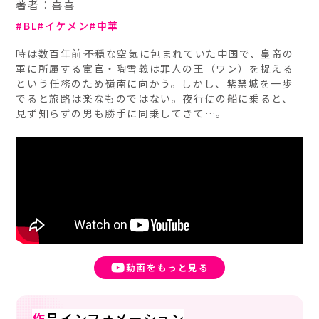
著者：喜喜
BL
イケメン
中華
時は数百年前――不穏な空気に包まれていた中国で、皇帝の
軍に所属する宦官・陶雪義は罪人の王（ワン）を捉える
という任務のため嶺南に向かう。しかし、紫禁城を一歩
でると旅路は楽なものではない。夜行便の船に乗ると、
見ず知らずの男も勝手に同乗してきて…。
動画をもっと見る
作
品インフォメーション