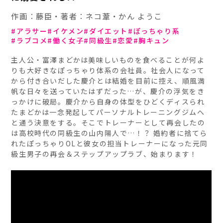
作画：藤臣・著者：ネコ葦・かん ようこ
アラサー
イケメン
ダイエット
ぽっちゃり系
ラブコメ
働く女子
同級生
恋愛
胸キュン
主人公・富澤まどかは美味しいものを食べることが何よ
りも大好きなぽっちゃり体系の会社員。社会人になって
から付き合いだした慶介とは結婚を目前に控え、順風満
帆な日々を送っていたはずだった…が、慶介の浮気をき
っかけに破局。慶介から自身の体型をひどくディスられ
たまどかは一念発起してパーソナルトレーニングジムへ
と通う決意をする。そこでトレーナーとして再会したの
は高校時代の同級生の山内陽人で…！？ 婚約者に捨てら
れたぽっちゃりOLと彼女の担当トレーナーになった元同
級生男子の再会＆ステップアップラブ、始まります！