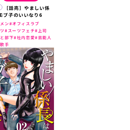
［話売］やましい係
モブ子のいいなり6
ケメン
オフィスラブ
ーツ
スーツフェチ
上司
司と部下
社内恋愛
芸能人
面歌手