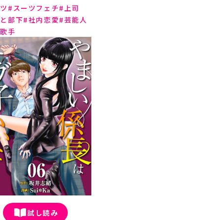
ーツ
スーツフェチ
上司
司と部下
社内恋愛
芸能人
面歌手
試し読み