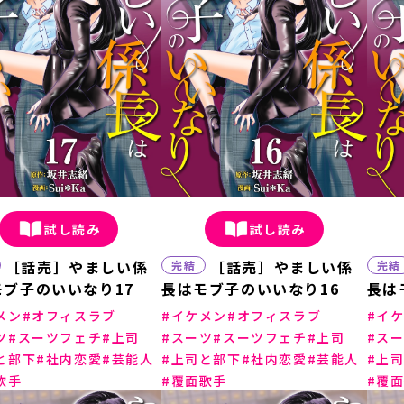
試し読み
試し読み
［話売］やましい係
［話売］やましい係
完結
完結
モブ子のいいなり17
長はモブ子のいいなり16
長は
メン
オフィスラブ
イケメン
オフィスラブ
イ
ツ
スーツフェチ
上司
スーツ
スーツフェチ
上司
ス
と部下
社内恋愛
芸能人
上司と部下
社内恋愛
芸能人
上
歌手
覆面歌手
覆