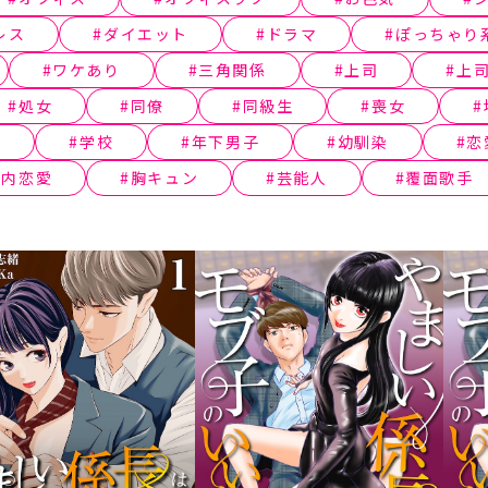
レス
ダイエット
ドラマ
ぽっちゃり
ワケあり
三角関係
上司
上
処女
同僚
同級生
喪女
活
学校
年下男子
幼馴染
恋
社内恋愛
胸キュン
芸能人
覆面歌手