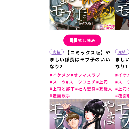
試し読み
【コミックス版】や
完結
完結
ましい係長はモブ子のいい
まし
なり2
なり1
イケメン
オフィスラブ
イケ
スーツ
スーツフェチ
上司
スー
上司と部下
社内恋愛
芸能人
上司
覆面歌手
覆面