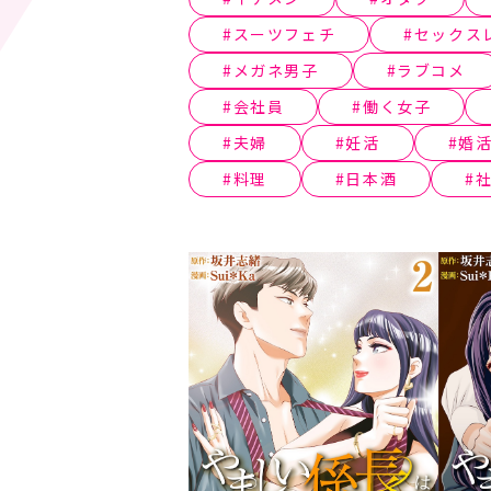
スーツフェチ
セックス
メガネ男子
ラブコメ
会社員
働く女子
夫婦
妊活
婚
料理
日本酒