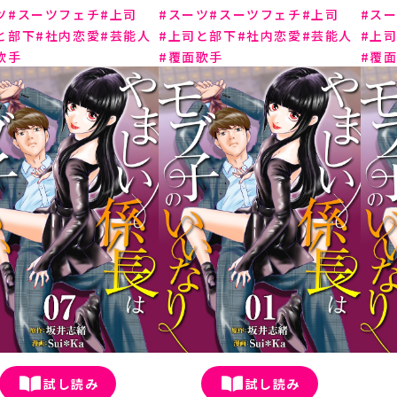
ツ
スーツフェチ
上司
スーツ
スーツフェチ
上司
ス
と部下
社内恋愛
芸能人
上司と部下
社内恋愛
芸能人
上
歌手
覆面歌手
覆
試し読み
試し読み