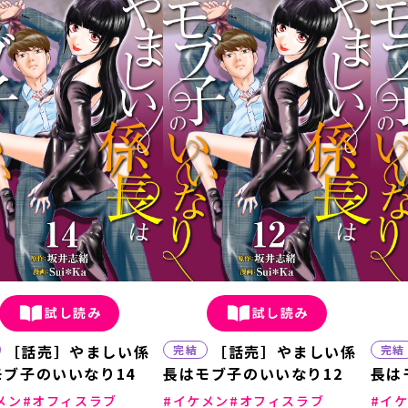
試し読み
試し読み
［話売］やましい係
［話売］やましい係
完結
完結
モブ子のいいなり14
長はモブ子のいいなり12
長は
メン
オフィスラブ
イケメン
オフィスラブ
イ