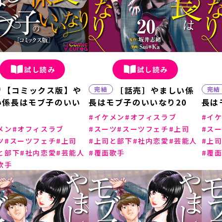
試し読み
試し読み
【コミックス版】や
［話売］やましい係
完結
完結
い係長はモブ子のいい
長はモブ子のいいなり20
長は
イケメン
オフィスラブ
イ
メン
オフィスラブ
スーツ
スーツフェチ
上司
ス
ツ
スーツフェチ
上司
上司と部下
社内恋愛
芸能人
上
と部下
社内恋愛
芸能人
覆面歌手
覆
歌手