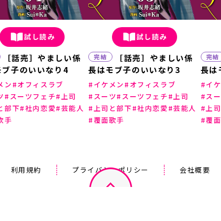
試し読み
試し読み
［話売］やましい係
［話売］やましい係
完結
完結
モブ子のいいなり4
長はモブ子のいいなり3
長は
メン
オフィスラブ
イケメン
オフィスラブ
イ
ツ
スーツフェチ
上司
スーツ
スーツフェチ
上司
ス
と部下
社内恋愛
芸能人
上司と部下
社内恋愛
芸能人
上
歌手
覆面歌手
覆
利用規約
プライバシーポリシー
会社概要