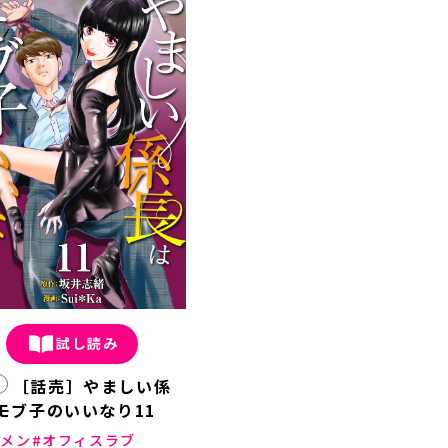
試し読み
［話売］やましい係
モブ子のいいなり11
ケメン
オフィスラブ