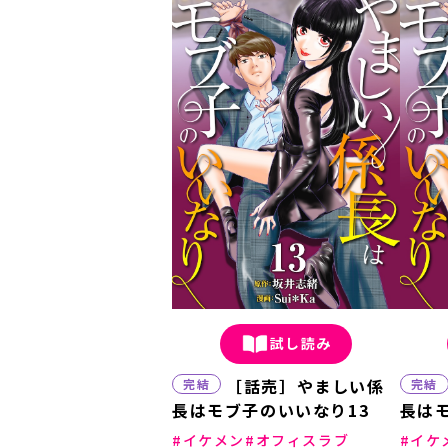
試し読み
［話売］やましい係
完結
完結
長はモブ子のいいなり13
長は
イケメン
オフィスラブ
イケ