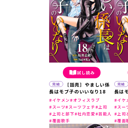
試し読み
［話売］やましい係
完結
完結
長はモブ子のいいなり18
長は
イケメン
オフィスラブ
イケ
スーツ
スーツフェチ
上司
スー
上司と部下
社内恋愛
芸能人
上司
覆面歌手
覆面