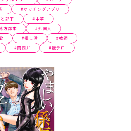
系
マッチングアプリ
司と部下
中華
地方都市
外国人
愛
推し活
教師
関西弁
飯テロ