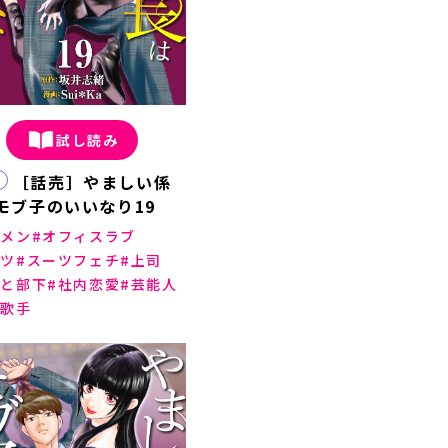
試し読み
［話売］やましい係
モブ子のいいなり19
ケメン
オフィスラブ
ーツ
スーツフェチ
上司
司と部下
社内恋愛
芸能人
面歌手