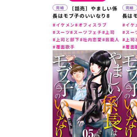
［話売］やましい係
完結
完結
長はモブ子のいいなり8
長は
イケメン
オフィスラブ
イケ
スーツ
スーツフェチ
上司
スー
上司と部下
社内恋愛
芸能人
上司
覆面歌手
覆面