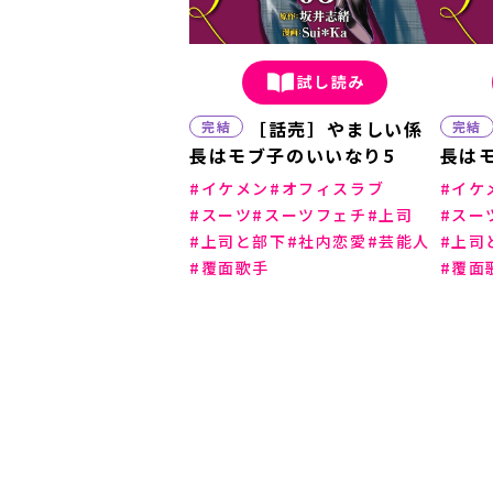
試し読み
［話売］やましい係
完結
完結
長はモブ子のいいなり5
長は
イケメン
オフィスラブ
イケ
スーツ
スーツフェチ
上司
スー
上司と部下
社内恋愛
芸能人
上司
覆面歌手
覆面