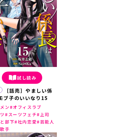
試し読み
［話売］やましい係
モブ子のいいなり15
ケメン
オフィスラブ
ーツ
スーツフェチ
上司
司と部下
社内恋愛
芸能人
面歌手