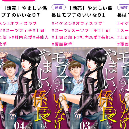
［話売］やましい係
［話売］やましい係
完結
完結
モブ子のいいなり7
長はモブ子のいいなり1
長は
メン
オフィスラブ
イケメン
オフィスラブ
イ
ツ
スーツフェチ
上司
スーツ
スーツフェチ
上司
ス
と部下
社内恋愛
芸能人
上司と部下
社内恋愛
芸能人
上
歌手
覆面歌手
覆