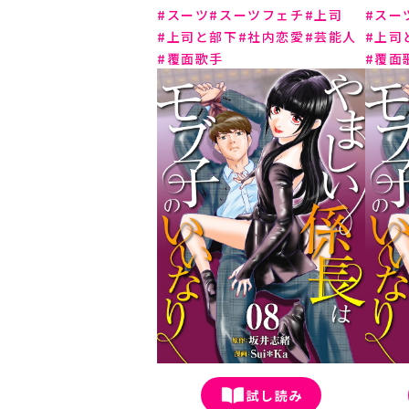
スーツ
スーツフェチ
上司
スー
上司と部下
社内恋愛
芸能人
上司
覆面歌手
覆面
試し読み