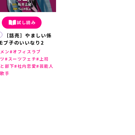
試し読み
［話売］やましい係
モブ子のいいなり2
ケメン
オフィスラブ
ーツ
スーツフェチ
上司
司と部下
社内恋愛
芸能人
面歌手