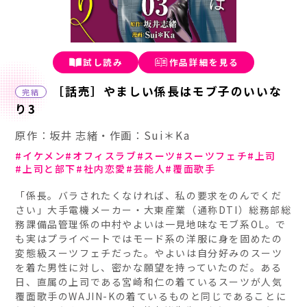
試し読み
作品詳細を見る
［話売］やましい係長はモブ子のいいな
完結
り3
原作：坂井 志緒・作画：Sui＊Ka
イケメン
オフィスラブ
スーツ
スーツフェチ
上司
上司と部下
社内恋愛
芸能人
覆面歌手
「係長。バラされたくなければ、私の要求をのんでくだ
さい」大手電機メーカー・大東産業（通称DTI）総務部総
務課備品管理係の中村やよいは一見地味なモブ系OL。で
も実はプライベートではモード系の洋服に身を固めたの
変態級スーツフェチだった。やよいは自分好みのスーツ
を着た男性に対し、密かな願望を持っていたのだ。ある
日、直属の上司である宮崎和仁の着ているスーツが人気
覆面歌手のWAJIN-Kの着ているものと同じであることに