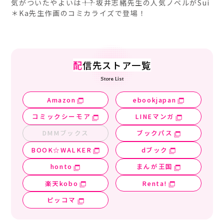
気がついたやよいは――！? 坂井志緒先生の人気ノベルがSui
＊Ka先生作画のコミカライズで登場！
配
信先ストア一覧
Store List
Amazon
ebookjapan
コミックシーモア
LINEマンガ
DMMブックス
ブックパス
BOOK☆WALKER
dブック
honto
まんが王国
楽天kobo
Renta!
ピッコマ