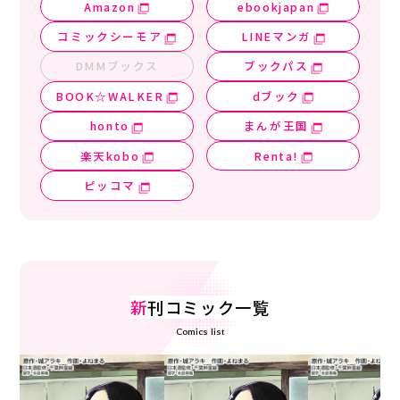
Amazon
ebookjapan
コミックシーモア
LINEマンガ
DMMブックス
ブックパス
BOOK☆WALKER
dブック
honto
まんが王国
楽天kobo
Renta!
ピッコマ
新
刊コミック一覧
Comics list