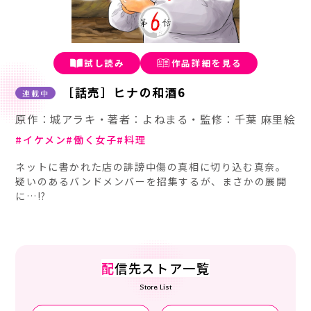
試し読み
作品詳細を見る
［話売］ヒナの和酒6
連載中
原作：城アラキ・著者：よねまる・監修：千葉 麻里絵
イケメン
働く女子
料理
ネットに書かれた店の誹謗中傷の真相に切り込む真奈。
疑いのあるバンドメンバーを招集するが、まさかの展開
に…!?
配
信先ストア一覧
Store List