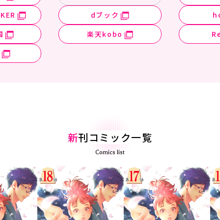
KER
dブック
h
国
楽天kobo
R
新
刊コミック一覧
Comics list