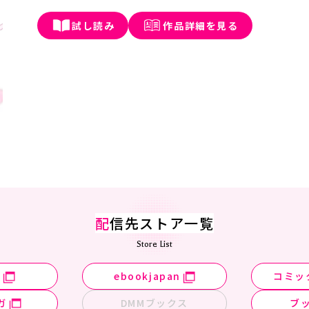
試し読み
作品詳細を見る
配
信先ストア一覧
Store List
n
ebookjapan
コミッ
ガ
DMMブックス
ブ