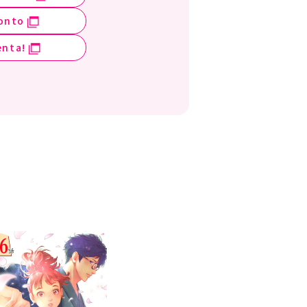
onto
enta!