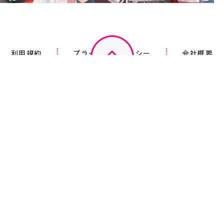
利用規約
プライバシーポリシー
会社概要
©2023 ICE Inc., an Impress Group company.
このサイト上のデータの著作権は、全て株式会社 ICE が保有します。
無断複製・転載・放送等は禁じます。