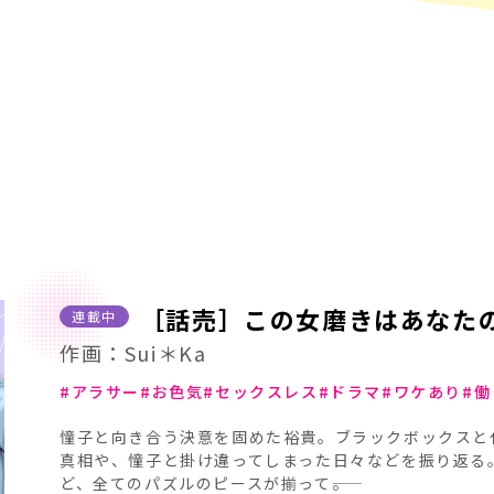
［話売］この女磨きはあなた
連載中
作画：Sui＊Ka
アラサー
お色気
セックスレス
ドラマ
ワケあり
働
憧子と向き合う決意を固めた裕貴。ブラックボックスと
真相や、憧子と掛け違ってしまった日々などを振り返る
ど、全てのパズルのピースが揃って――。