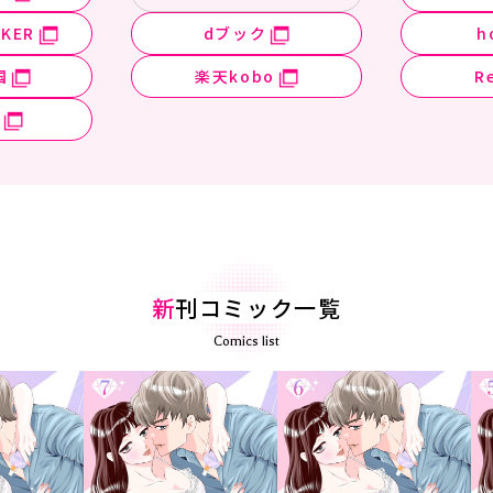
KER
dブック
h
国
楽天kobo
R
新
刊コミック一覧
Comics list