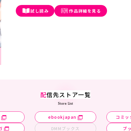
試し読み
作品詳細を見る
配
信先ストア一覧
Store List
n
ebookjapan
コミッ
ガ
DMMブックス
ブ