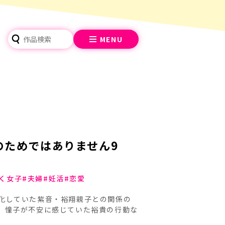
MENU
のためではありません9
く女子
夫婦
妊活
恋愛
化していた紫音・裕翔親子との関係の
。憧子が不安に感じていた裕貴の行動な