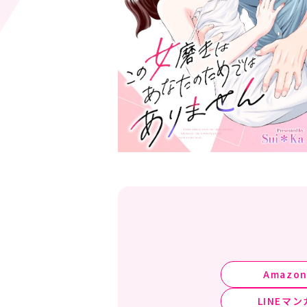
Amazo
LINEマン