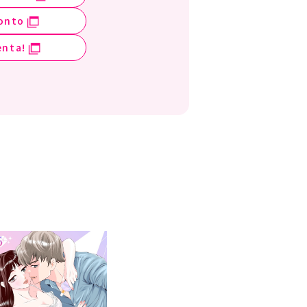
onto
enta!