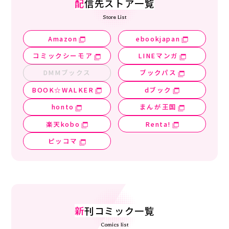
配
信先ストア一覧
Store List
Amazon
ebookjapan
コミックシーモア
LINEマンガ
DMMブックス
ブックパス
BOOK☆WALKER
dブック
honto
まんが王国
楽天kobo
Renta!
ピッコマ
新
刊コミック一覧
Comics list