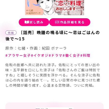
試し読み
作品詳細を見る
［話売］晩鐘の鳴る頃に～恋はごはんの
完結
後で～15
原作：七緒・作画：紀田 ボナーラ
アラサー女子
イケオジ
ドラマ
働く女子
料理
佐和の故郷へ共に訪れた涼子。佐和にとっての思い出の
味・五平餅を口にした涼子は「佐和さんのご飯は特別で
すね」と嬉しそうに笑顔を浮かべる。そんな涼子に佐和
は心の内を語り始めて…。忙しい日常の中に見つけた癒
しの時間が織り成す、心温まる恋物語、ついに完結。