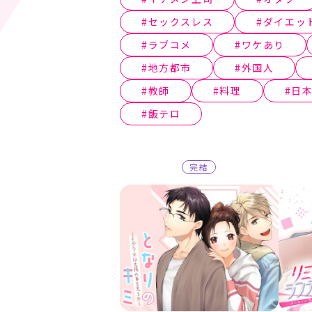
セックスレス
ダイエッ
ラブコメ
ワケあり
地方都市
外国人
教師
料理
日
飯テロ
完結