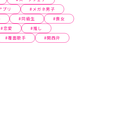
アプリ
メガネ男子
子
同級生
喪女
恋愛
推し
覆面歌手
関西弁