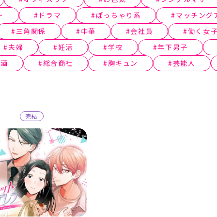
ト
ドラマ
ぽっちゃり系
マッチング
三角関係
中華
会社員
働く女
夫婦
妊活
学校
年下男子
本酒
総合商社
胸キュン
芸能人
完結