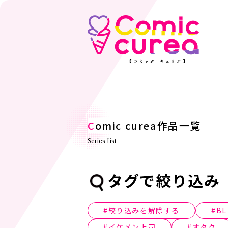
C
omic curea作品一覧
Series List
タグで絞り込み
絞り込みを解除する
BL
イケメン上司
オタク