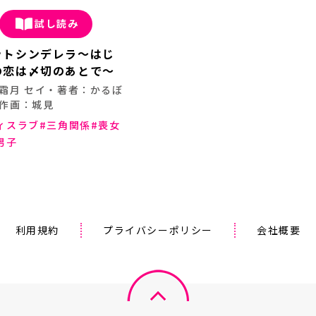
試し読み
ットシンデレラ～はじ
の恋は〆切のあとで～
霜月 セイ・著者：かるぼ
作画：城見
ィスラブ
三角関係
喪女
男子
利用規約
プライバシーポリシー
会社概要