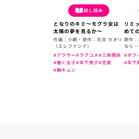
試し読み
となりのキミ～モグラ女は
リミ
太陽の夢を見るか～
めて
作画：小鶴・原作：花井 カオリ
原作：
（エレファンテ）
なら・
アラサー
ラブコメ
三角関係
オフ
働く女子
年下男子
恋愛
年下
胸キュン