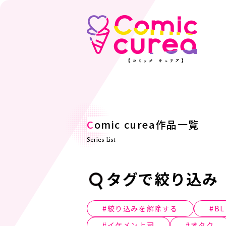
C
omic curea作品一覧
Series List
タグで絞り込み
絞り込みを解除する
BL
イケメン上司
オタク