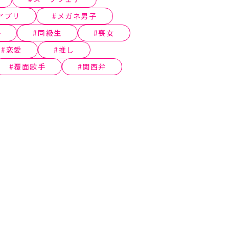
アプリ
メガネ男子
子
同級生
喪女
恋愛
推し
覆面歌手
関西弁