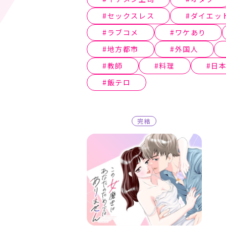
セックスレス
ダイエッ
ラブコメ
ワケあり
地方都市
外国人
教師
料理
日
飯テロ
完結