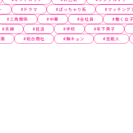
ト
ドラマ
ぽっちゃり系
マッチング
三角関係
中華
会社員
働く女
夫婦
妊活
学校
年下男子
本酒
総合商社
胸キュン
芸能人