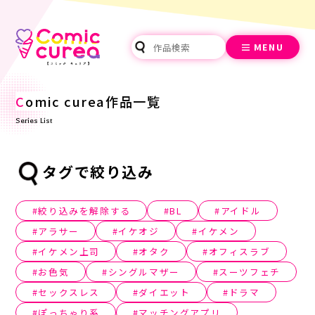
MENU
C
omic curea作品一覧
Series List
タグで絞り込み
絞り込みを解除する
BL
アイドル
アラサー
イケオジ
イケメン
イケメン上司
オタク
オフィスラブ
お色気
シングルマザー
スーツフェチ
セックスレス
ダイエット
ドラマ
ぽっちゃり系
マッチングアプリ