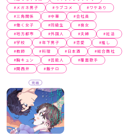
メガネ男子
ラブコメ
ワケあり
三角関係
中華
会社員
働く女子
同級生
喪女
地方都市
外国人
夫婦
妊活
学校
年下男子
恋愛
推し
教師
料理
日本酒
総合商社
胸キュン
芸能人
覆面歌手
関西弁
飯テロ
完結