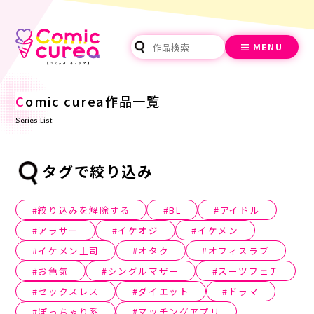
MENU
C
omic curea作品一覧
Series List
タグで絞り込み
絞り込みを解除する
BL
アイドル
アラサー
イケオジ
イケメン
イケメン上司
オタク
オフィスラブ
お色気
シングルマザー
スーツフェチ
セックスレス
ダイエット
ドラマ
ぽっちゃり系
マッチングアプリ