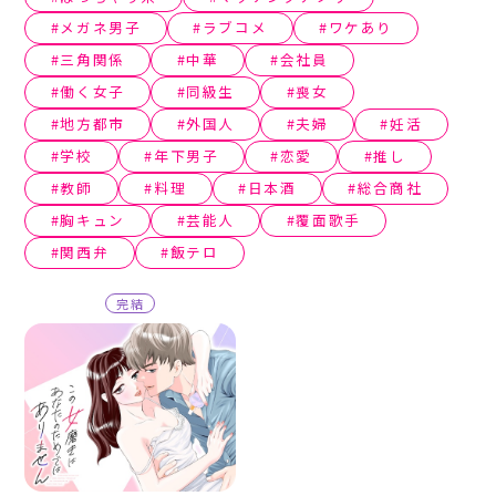
メガネ男子
ラブコメ
ワケあり
三角関係
中華
会社員
働く女子
同級生
喪女
地方都市
外国人
夫婦
妊活
学校
年下男子
恋愛
推し
教師
料理
日本酒
総合商社
胸キュン
芸能人
覆面歌手
関西弁
飯テロ
完結