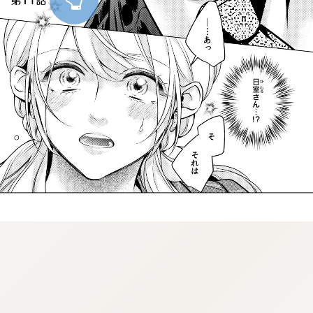
::vnqpv-vdjtz.oi