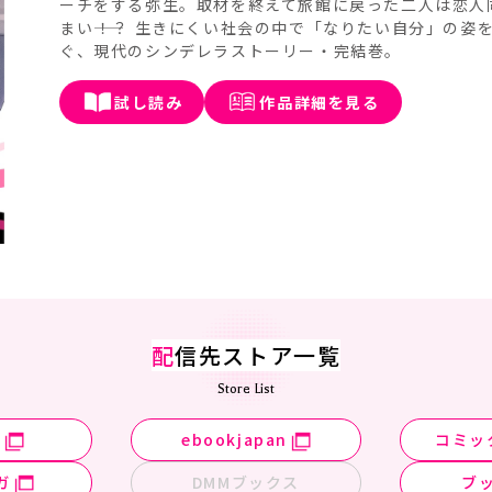
ーチをする弥生。取材を終えて旅館に戻った二人は恋人
まい――！？ 生きにくい社会の中で「なりたい自分」の
ぐ、現代のシンデレラストーリー・完結巻。
試し読み
作品詳細を見る
配
信先ストア一覧
Store List
n
ebookjapan
コミッ
ガ
DMMブックス
ブ