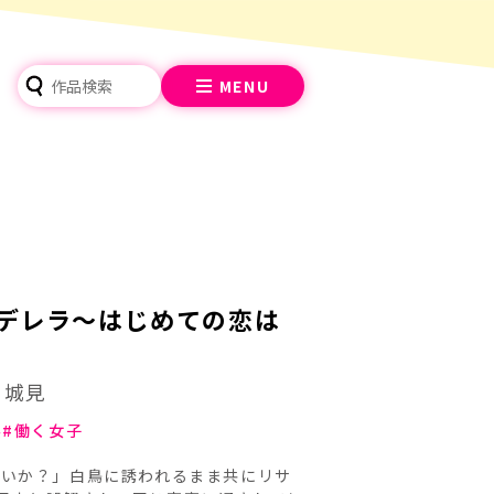
MENU
デレラ～はじめての恋は
：城見
係
働く女子
ないか？」白鳥に誘われるまま共にリサ