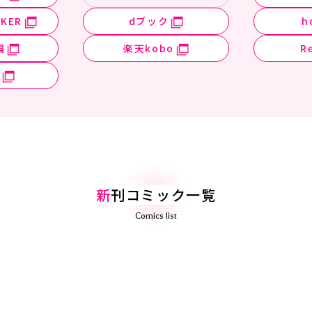
KER
dブック
h
国
楽天kobo
R
新
刊コミック一覧
Comics list